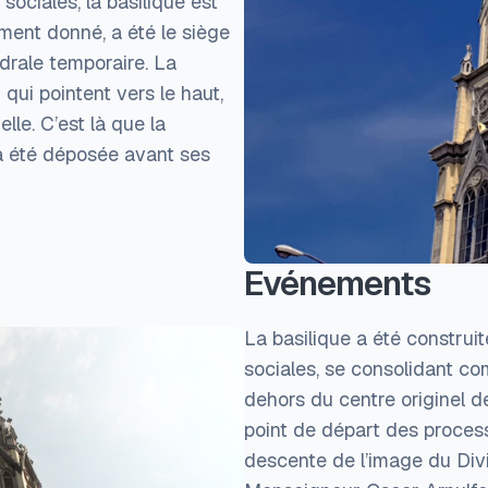
sociales, la basilique est
ment donné, a été le siège
drale temporaire. La
qui pointent vers le haut,
uelle. C’est là que la
a été déposée avant ses
Evénements
La basilique a été construite
sociales, se consolidant co
dehors du centre originel de
point de départ des processi
descente de l’image du Div