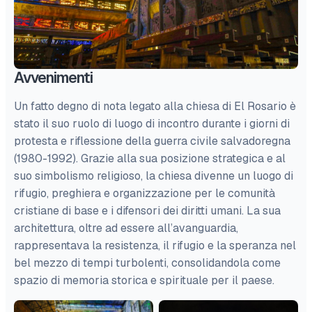
Avvenimenti
Un fatto degno di nota legato alla chiesa di El Rosario è
stato il suo ruolo di luogo di incontro durante i giorni di
protesta e riflessione della guerra civile salvadoregna
(1980-1992). Grazie alla sua posizione strategica e al
suo simbolismo religioso, la chiesa divenne un luogo di
rifugio, preghiera e organizzazione per le comunità
cristiane di base e i difensori dei diritti umani. La sua
architettura, oltre ad essere all’avanguardia,
rappresentava la resistenza, il rifugio e la speranza nel
bel mezzo di tempi turbolenti, consolidandola come
spazio di memoria storica e spirituale per il paese.